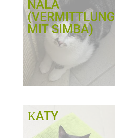
NALA
(VERMITTLUNG
MIT SIMBA)
КATY