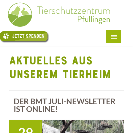
JETZT
SPENDEN
JETZT SPENDEN
START
AKTUELLES AUS
+
ÜBER UNS
UNSEREM TIERHEIM
+
TIERE
+
PENSION
TIERTAFEL
DER BMT JULI-NEWSLETTER
+
IST ONLINE!
HELFEN
+
INFOS
29
KONTAKT