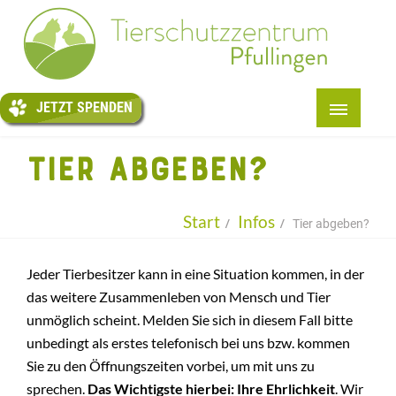
JETZT
SPENDEN
JETZT SPENDEN
START
TIER ABGEBEN?
+
ÜBER UNS
+
TIERE
Start
Infos
Tier abgeben?
+
PENSION
Jeder Tierbesitzer kann in eine Situation kommen, in der
TIERTAFEL
das weitere Zusammenleben von Mensch und Tier
+
unmöglich scheint. Melden Sie sich in diesem Fall bitte
HELFEN
unbedingt als erstes telefonisch bei uns bzw. kommen
+
INFOS
Sie zu den Öffnungszeiten vorbei, um mit uns zu
sprechen.
Das Wichtigste hierbei: Ihre Ehrlichkeit
. Wir
KONTAKT