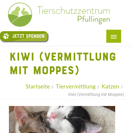
JETZT
SPENDEN
JETZT SPENDEN
START
KIWI (VERMITTLUNG
+
ÜBER UNS
MIT MOPPES)
+
TIERE
+
PENSION
Startseite
Tiervermittlung
Katzen
Kiwi (Vermittlung mit Moppes)
TIERTAFEL
+
HELFEN
+
INFOS
KONTAKT