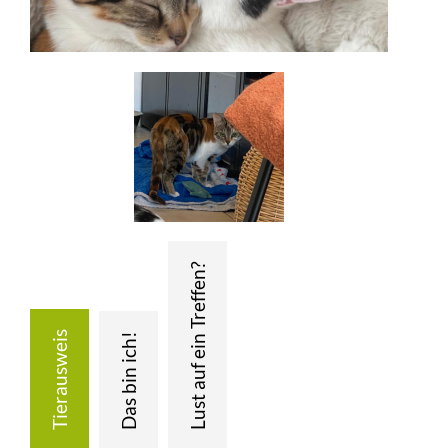
+
BMT