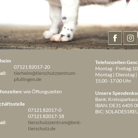
rheim
Telefonzeiten Gesch
07121 82017-20
Montag - Freitag:10
il:
tierheim@tierschutzzentrum-
Montag | Dienstag |
pfullingen.de
15.00 -17.00 Uhr
fonzeiten:
wie Öffungszeiten
Unsere Spendenko
Bank: Kreissparkass
häftsstelle
IBAN: DE31 6405 0
07121 82017-0
BIC: SOLADES1RE
:
07121 82017-18
il:
tierschutzzentrum@bmt-
tierschutz.de