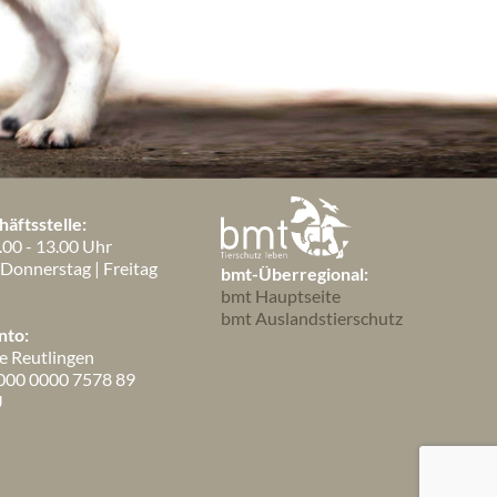
äftsstelle:
.00 - 13.00 Uhr
 Donnerstag | Freitag
bmt-Überregional:
bmt Hauptseite
bmt Auslandstierschutz
nto:
e Reutlingen
000 0000 7578 89
U