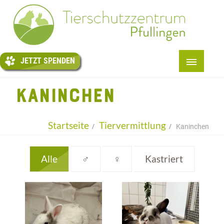
JETZT
SPENDEN
JETZT SPENDEN
START
KANINCHEN
+
ÜBER UNS
+
TIERE
Startseite
Tiervermittlung
Kaninchen
+
PENSION
Alle
♂
♀
Kastriert
TIERTAFEL
+
HELFEN
+
INFOS
KONTAKT